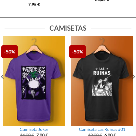
7,95
€
CAMISETAS
-50%
-50%
Camiseta Joker
Camiseta Las Ruinas #01
El
El
El
El
14,00
€
7,00
€
12,00
€
6,00
€