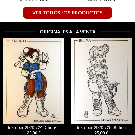
precio
precio
precio
precio
original
actual
original
actual
era:
es:
era:
es:
VER TODOS LOS PRODUCTOS
14,00 €.
7,00 €.
12,00 €.
6,00 €.
ORIGINALES A LA VENTA
Inktober 2020 #24: Chun-Li
Inktober 2020 #28: Bulma
25,00
€
25,00
€