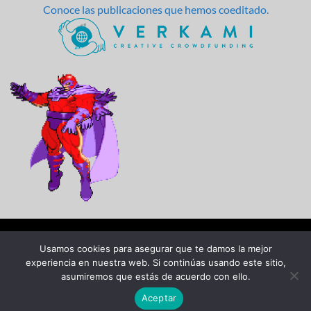
Conoce las publicaciones que hemos coeditado.
Usamos cookies para asegurar que te damos la mejor
experiencia en nuestra web. Si continúas usando este sitio,
AVISO LEGAL Y POLÍTICA DE PRIVACIDAD
asumiremos que estás de acuerdo con ello.
TÉRMINOS Y CONDICIONES DE USO
CONTACTO
Aceptar
© 2026
Dawn Entertainment