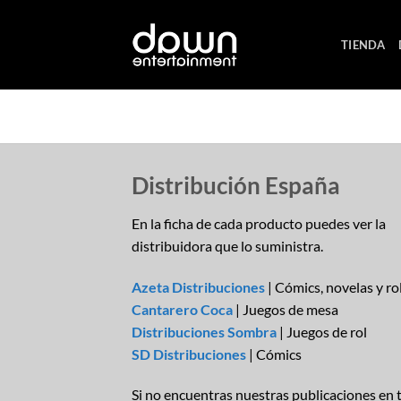
Saltar
al
TIENDA
contenido
Distribución España
En la ficha de cada producto puedes ver la
distribuidora que lo suministra.
Azeta Distribuciones
| Cómics, novelas y ro
Cantarero Coca
| Juegos de mesa
Distribuciones Sombra
| Juegos de rol
SD Distribuciones
| Cómics
Si no encuentras nuestras publicaciones en 