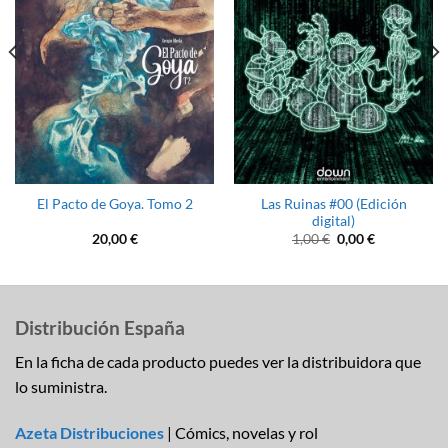
Las Ruinas #00 (Edición
El Pacto de Goya. Tomo 2
digital)
El
El
20,00
€
1,00
€
0,00
€
precio
precio
original
actual
era:
es:
1,00 €.
0,00 €.
Distribución España
En la ficha de cada producto puedes ver la distribuidora que
lo suministra.
Azeta Distribuciones
| Cómics, novelas y rol