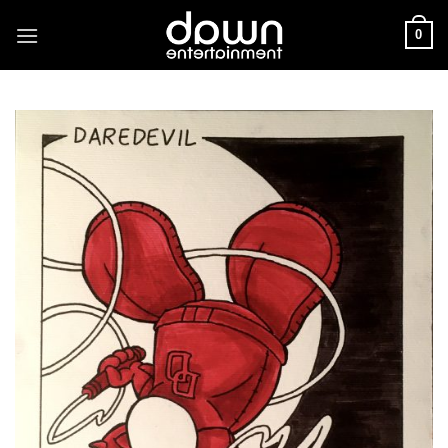
Saltar
0
al
contenido