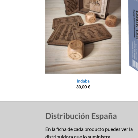
+
+
Indaba
30,00
€
Distribución España
En la ficha de cada producto puedes ver la
distribuidora que lo suministra.