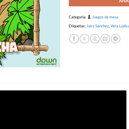
AÑA
Categoría:
Juegos de mesa
Etiquetas:
Jairo Sánchez
,
Veta Lúdic