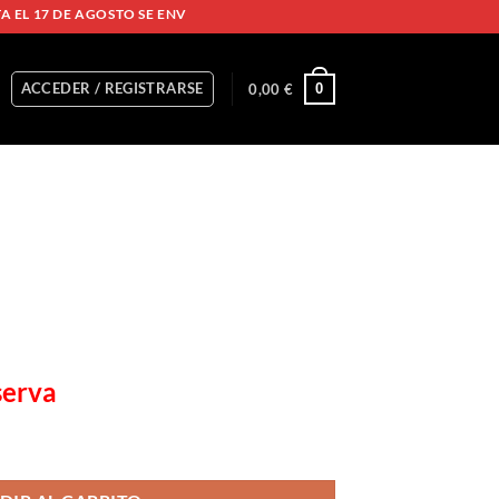
 DE AGOSTO SE ENVIARÁN A PARTIR DEL 18 DE AGOSTO. ¡FELIZ VERANO
ACCEDER / REGISTRARSE
0
0,00
€
serva