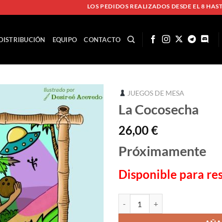
LOS PEDIDOS REALIZADOS DESDE EL 8 HASTA EL 17
DISTRIBUCIÓN
EQUIPO
CONTACTO
JUEGOS DE MESA
La Cocosecha
26,00
€
Próximamente
Disponible para re
La Cocosecha cantidad