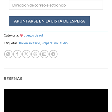
Ingresa
su
dirección
de
APUNTARSE EN LA LISTA DE ESPERA
correo
electrónico
Categoría:
Juegos de rol
para
unirse
Etiquetas:
Rol en solitario
,
Rolparauno Studio
a
la
lista
de
espera
de
RESEÑAS
este
producto