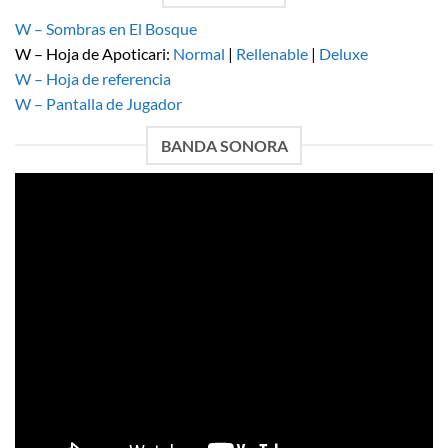
W – Sombras en El Bosque
W – Hoja de Apoticari:
Normal
|
Rellenable
|
Deluxe
W – Hoja de referencia
W – Pantalla de Jugador
BANDA SONORA