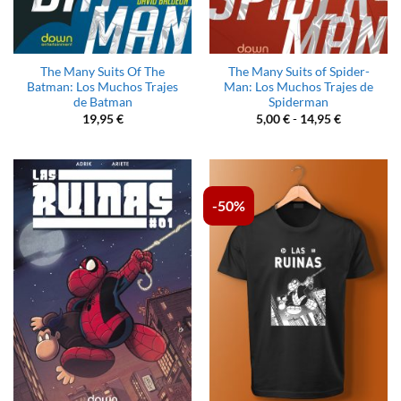
The Many Suits Of The
The Many Suits of Spider-
Batman: Los Muchos Trajes
Man: Los Muchos Trajes de
de Batman
Spiderman
Rango
19,95
€
5,00
€
-
14,95
€
de
precios:
desde
5,00 €
hasta
14,95 €
-50%