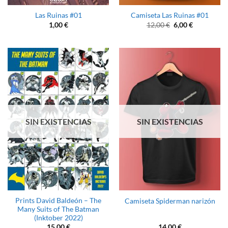
Las Ruinas #01
Camiseta Las Ruinas #01
El
El
1,00
€
12,00
€
6,00
€
precio
precio
original
actual
era:
es:
12,00 €.
6,00 €.
SIN EXISTENCIAS
SIN EXISTENCIAS
Prints David Baldeón – The
Camiseta Spiderman narizón
Many Suits of The Batman
(Inktober 2022)
15,00
€
14,00
€