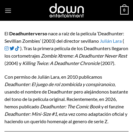
Saltar
0
al
contenido
El
Deadhunterverso
nace a raíz de la película ‘Deadhunter:
Sevillian Zombies’ (2003) del director sevillano
Julián Lara
(
). Tras la primera película de los Deadhunters llegaron
los cortometrajes
Zombie Xtreme: A Deadhunter Never Rest
(2004) y
Killing Twice: A Deadhunter Chronicle
(2007).
Con permiso de Julián Lara, en 2010 publicamos
Deadhunter: El juego de rol zombicida y conspiranoico
,
usando el nombre de Deadhunter pero alejándonos bastante
del tono de la película original. Recientemente, en 2026,
hemos publicado
Deadhunter: The Comic Book
y el fanzine
Deadhunter: Mini-Size #1
, esta vez como adaptación oficial y
haciendo un querido homenaje al genero de serie Z.