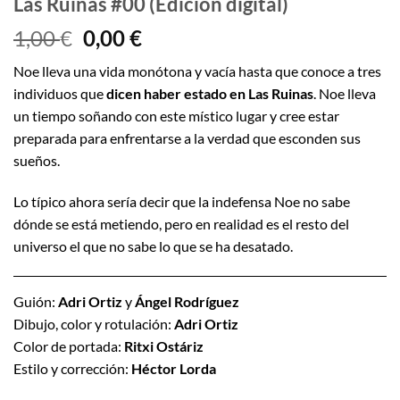
Las Ruinas #00 (Edición digital)
El
El
1,00
€
0,00
€
precio
precio
Noe lleva una vida monótona y vacía hasta que conoce a tres
original
actual
individuos que
dicen haber estado en Las Ruinas
. Noe lleva
era:
es:
un tiempo soñando con este místico lugar y cree estar
1,00 €.
0,00 €.
preparada para enfrentarse a la verdad que esconden sus
sueños.
Lo típico ahora sería decir que la indefensa Noe no sabe
dónde se está metiendo, pero en realidad es el resto del
universo el que no sabe lo que se ha desatado.
Guión:
Adri Ortiz
y
Ángel Rodríguez
Dibujo, color y rotulación:
Adri Ortiz
Color de portada:
Ritxi Ostáriz
Estilo y corrección:
Héctor Lorda